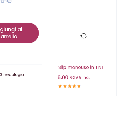
90
€
giungi al
arrello
Slip monouso in TNT
Ginecologia
6,00
€
IVA inc.
Valutato
4.88
su
5