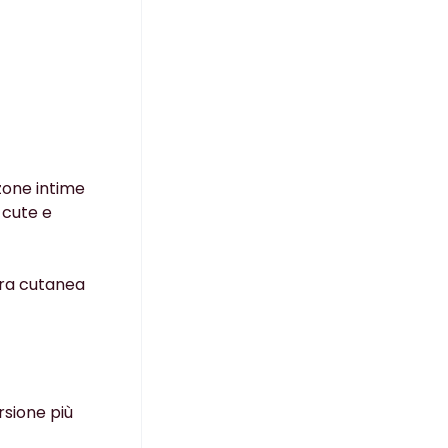
 zone intime
 cute e
lora cutanea
rsione più