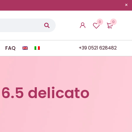
0
0
FAQ
+39 0521 628482
6.5 delicato