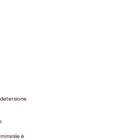
 detersione
.
femminile è