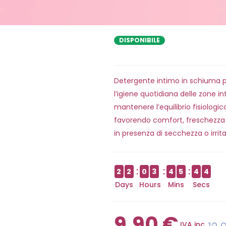
DISPONIBILE
Detergente intimo in schiuma p
l’igiene quotidiana delle zone int
mantenere l’equilibrio fisiologi
favorendo comfort, freschezza
in presenza di secchezza o irrita
2
2
0
3
4
5
4
4
Days
Hours
Mins
Secs
9,90
€
IVA inc.