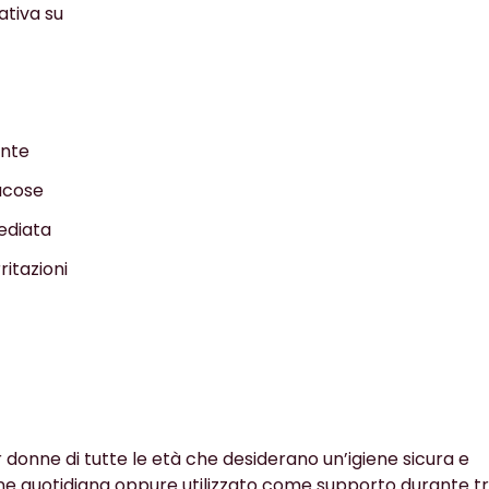
ativa su
ente
mucose
ediata
ritazioni
donne di tutte le età che desiderano un’igiene sicura e
tine quotidiana oppure utilizzato come supporto durante 