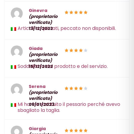
Ginevra
(proprietario
5
Valutato
verificato)
su 5
Articoli acquistati, peccato non disponibili.
13/12/2022
Giada
(proprietario
Valutato
verificato)
4
su 5
Soddisfatta del prodotto e del servizio.
15/12/2022
Serena
(proprietario
Valutato
verificato)
4
su 5
Mi hanno sostituito il pessario perché avevo
06/01/2023
sbagliato la taglia.
Giorgia