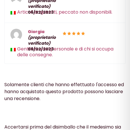
(proprietario
5
Valutato
verificato)
su 5
Articoli acquistati, peccato non disponibili.
06/02/2023
Giorgia
(proprietario
5
Valutato
verificato)
su 5
Gentilezza del personale e di chi si occupa
06/02/2023
delle consegne.
Solamente clienti che hanno effettuato l'accesso ed
hanno acquistato questo prodotto possono lasciare
una recensione.
Accertarsi prima del disimballo che il medesimo sia