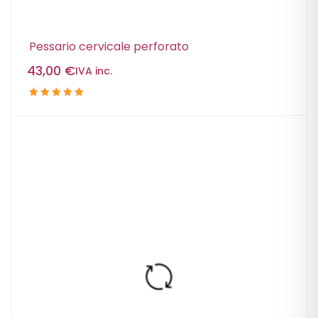
Pessario cervicale perforato
43,00
€
IVA inc.
Valutato
5.00
su
5