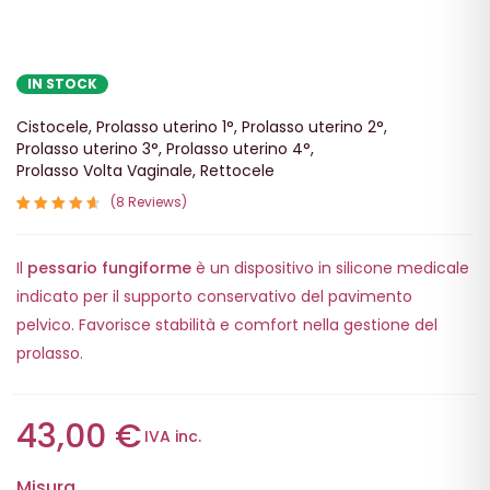
IN STOCK
Cistocele
,
Prolasso uterino 1°
,
Prolasso uterino 2°
,
Prolasso uterino 3°
,
Prolasso uterino 4°
,
Prolasso Volta Vaginale
,
Rettocele
8
Reviews
Valutato
8
4.75
su
Il
pessario fungiforme
è un dispositivo in silicone medicale
5 su
base di
indicato per il supporto conservativo del pavimento
recensioni
pelvico. Favorisce stabilità e comfort nella gestione del
prolasso.
43,00
€
IVA inc.
Misura