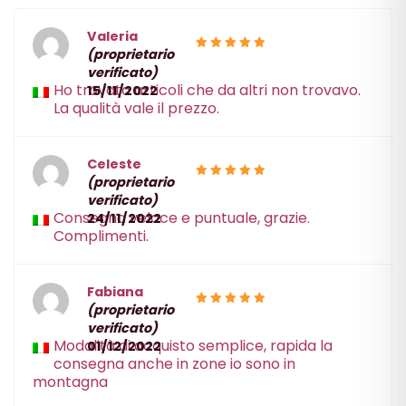
Valeria
(proprietario
5
Valutato
verificato)
su 5
Ho trovato articoli che da altri non trovavo.
15/11/2022
La qualità vale il prezzo.
Celeste
(proprietario
5
Valutato
verificato)
su 5
Consegna veloce e puntuale, grazie.
24/11/2022
Complimenti.
Fabiana
(proprietario
5
Valutato
verificato)
su 5
Modalità di acquisto semplice, rapida la
01/12/2022
consegna anche in zone io sono in
montagna