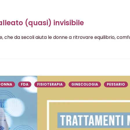
alleato (quasi) invisibile
, che da secoli aiuta le donne a ritrovare equilibrio, comf
DONNA
FDA
FISIOTERAPIA
GINECOLOGIA
PESSARIO