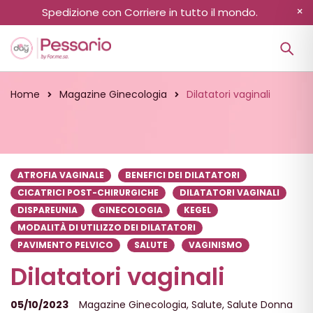
Spedizione con Corriere in tutto il mondo.
Home
Magazine Ginecologia
Dilatatori vaginali
ATROFIA VAGINALE
BENEFICI DEI DILATATORI
CICATRICI POST-CHIRURGICHE
DILATATORI VAGINALI
DISPAREUNIA
GINECOLOGIA
KEGEL
MODALITÀ DI UTILIZZO DEI DILATATORI
PAVIMENTO PELVICO
SALUTE
VAGINISMO
Dilatatori vaginali
05/10/2023
Magazine Ginecologia
,
Salute
,
Salute Donna