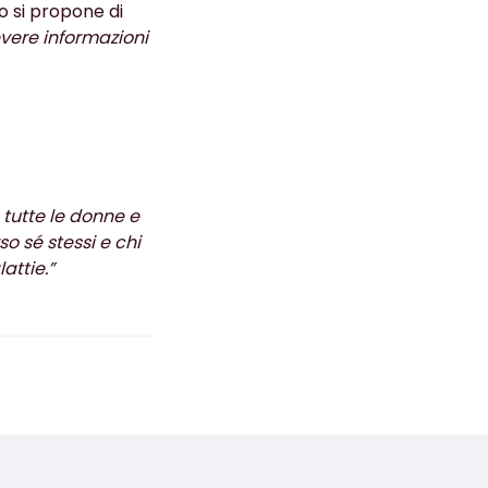
o si propone di
evere informazioni
a tutte le donne e
o sé stessi e chi
attie.”