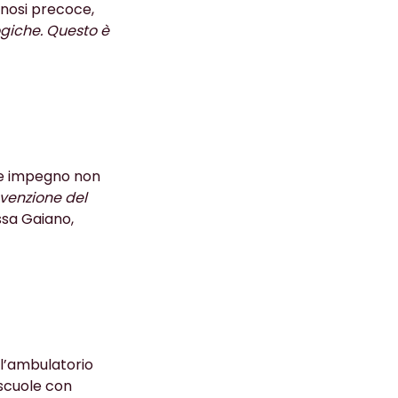
gnosi precoce,
ogiche. Questo è
e e impegno non
revenzione del
ssa Gaiano,
ll’ambulatorio
 scuole con