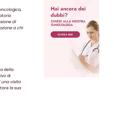
oncologica,
atorio
ssione di
azione a chi
a della
ivo di
 una visita
tare la sua