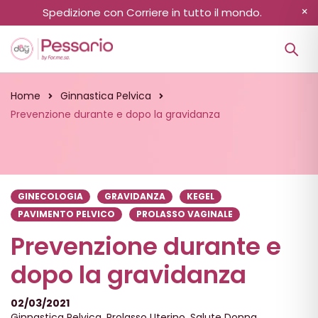
Spedizione con Corriere in tutto il mondo.
Home
Ginnastica Pelvica
Prevenzione durante e dopo la gravidanza
GINECOLOGIA
GRAVIDANZA
KEGEL
PAVIMENTO PELVICO
PROLASSO VAGINALE
Prevenzione durante e
dopo la gravidanza
02/03/2021
Ginnastica Pelvica
,
Prolasso Uterino
,
Salute Donna