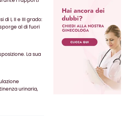
urante i rapporti
i I, II e III grado:
sporge al di fuori
posizione. La sua
ulazione
tinenza urinaria,