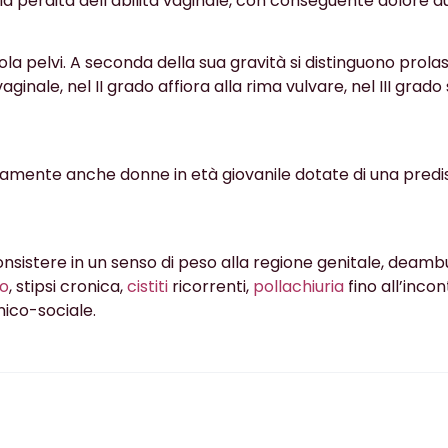
 alla perdita dell’abilità vaginale, con conseguente dolore d
la pelvi. A seconda della sua gravità si distinguono prolassi d
inale, nel II grado affiora alla rima vulvare, nel III grado 
amente anche donne in età giovanile dotate di una predis
onsistere in un senso di peso alla regione genitale, deamb
o
, stipsi cronica,
cistiti
ricorrenti,
pollachiuria
fino all’incon
enico-sociale.