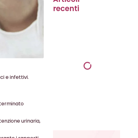
recenti
i e infettivi.
eterminato
tenzione urinaria,