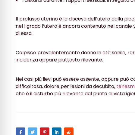
i disturbi durante i rapporti sessuali, in seguito
Il prolasso uterino è la discesa dell’utero dalla picco
nel I grado l’utero è ancora contenuto nel canale vag
di essa.
Colpisce prevalentemente donne in età senile, rar
incidenza appare piuttosto rilevante.
Nei casi più lievi può essere assente, oppure può c
difficoltosa, dolore per lesioni da decubito,
tenesm
che è il disturbo più rilevante dal punto di vista igi